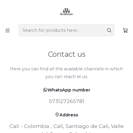
Ofrecemos zapatos únicos que combinan tradición, versatilidad,
diseño y comodidad, creados a mano por artesanos
colombianos que transmiten su herencia en cada detalle.
Home
Contact
Contact us
Here you can find all the available channels in which
you can reach at us.
WhatsApp number
573127265781
Address
Cali - Colombia , Cali, Santiago de Cali, Valle