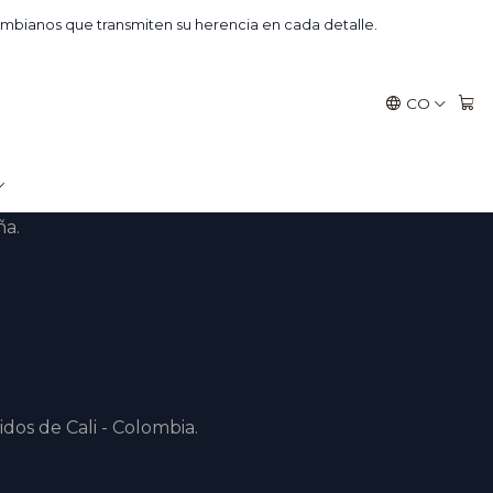
mbianos que transmiten su herencia en cada detalle.
CO
ío y la brisa cálida, sus
ña.
idos de Cali - Colombia.