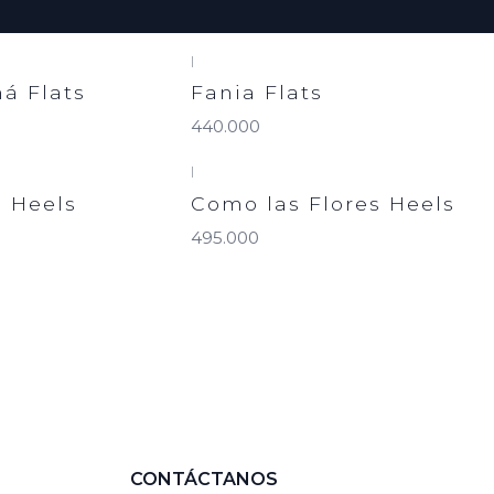
|
á Flats
Fania Flats
440.000
|
a Heels
Como las Flores Heels
495.000
CONTÁCTANOS