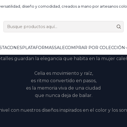
Inicio
Comprar por colección
Celia
ersatilidad, diseño y comodidad, creados a mano por artesanos colo
Celia
Hechos a mano en cuero noble,
S
TACONES
PLATAFORMAS
SALE
COMPRAR POR COLECCIÓN
encia de un baile eterno, sus colores celebran la feria, el r
talles guardan la elegancia que habita en la mujer cale
Celia es movimiento y raíz,
es ritmo convertido en pasos,
es la memoria viva de una ciudad
que nunca deja de bailar.
nivel con nuestros diseños inspirados en el color y los son