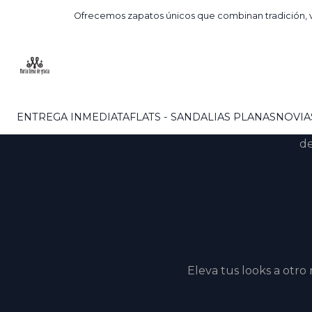
Ofrecemos zapatos únicos que combinan tradición, v
ENTREGA INMEDIATA
FLATS - SANDALIAS PLANAS
NOVIA
sus formas llevan la cad
de
Eleva tus looks a otro 