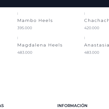
|
|
Mambo Heels
Chachach
395.000
420.000
|
|
Magdalena Heels
Anastasi
483.000
483.000
AS
INFORMACIÓN