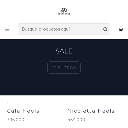
Ofrecemos zapatos únicos que combinan tradición, versatilidad,
diseño y comodidad, creados a mano por artesanos
colombianos que transmiten su herencia en cada detalle.
Inicio
SALE
SALE
FILTROS
|
|
Cala Heels
Nicoletta Heels
395.000
454.000