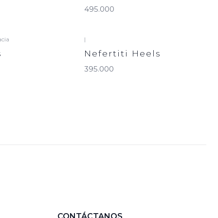
495.000
acia
|
s
Nefertiti Heels
395.000
CONTÁCTANOS