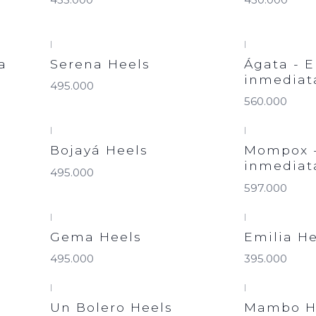
|
|
a
Serena Heels
Ágata - 
inmediat
495.000
560.000
|
|
Bojayá Heels
Mompox -
inmediat
495.000
597.000
|
|
Gema Heels
Emilia He
495.000
395.000
|
|
a
Un Bolero Heels
Mambo H