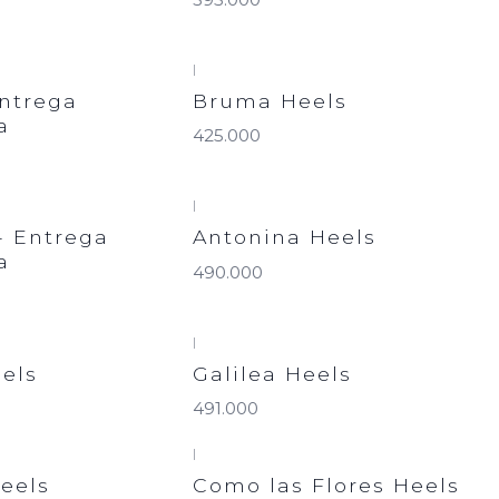
|
Entrega
Bruma Heels
a
425.000
|
 Entrega
Antonina Heels
a
490.000
|
els
Galilea Heels
491.000
|
eels
Como las Flores Heels