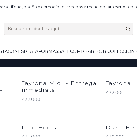
Inicio
Tacones
ersatilidad, diseño y comodidad, creados a mano por artesanos colo
Tacones
S
TACONES
PLATAFORMAS
SALE
COMPRAR POR COLECCIÓN
|
|
Tayrona Midi - Entrega
Tayrona 
-
inmediata
472.000
472.000
|
|
Loto Heels
Duna Hee
435.000
430.000