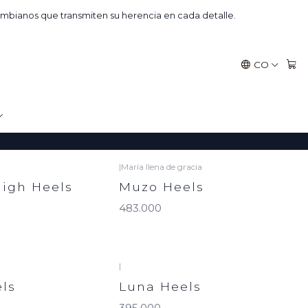
mbianos que transmiten su herencia en cada detalle.
CO
|
María llena de gracia
High Heels
Muzo Heels
483.000
|
ls
Luna Heels
395.000