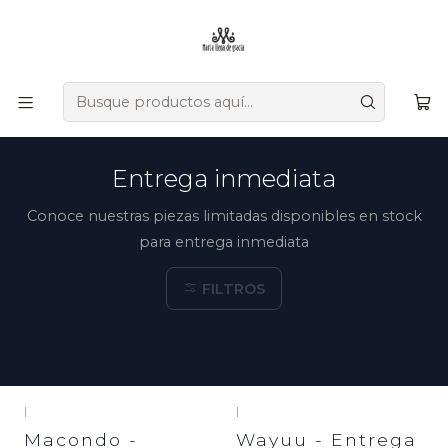
Ofrecemos zapatos únicos que combinan tradición, versatilidad,
diseño y comodidad, creados a mano por artesanos
colombianos que transmiten su herencia en cada detalle.
Inicio
Entrega inmediata
Entrega inmediata
Conoce nuestras piezas limitadas disponibles en stock
para entrega inmediata
FILTROS
|
|
Macondo -
Wayuu - Entrega