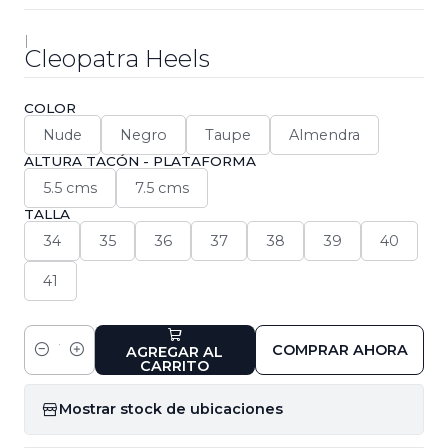
|
Cleopatra Heels
COLOR
Nude
Negro
Taupe
Almendra
ALTURA TACÓN - PLATAFORMA
5.5 cms
7.5 cms
TALLA
34
35
36
37
38
39
40
41
COMPRAR AHORA
AGREGAR AL
Cantidad
CARRITO
Mostrar stock de ubicaciones