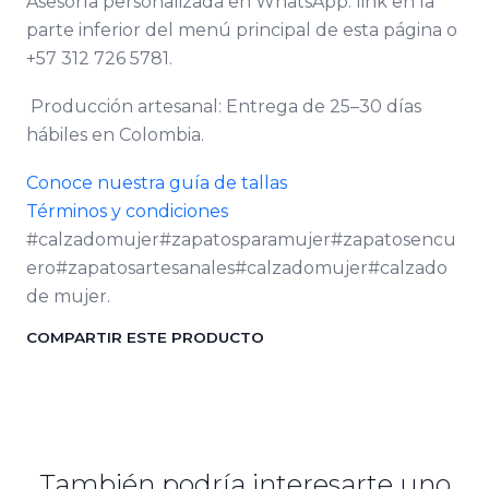
Asesoría personalizada en WhatsApp: link en la
parte inferior del menú principal de esta página o
+57 312 726 5781.
Producción artesanal: Entrega de 25–30 días
hábiles en Colombia.
Conoce nuestra guía de tallas
Términos y condiciones
#calzadomujer#zapatosparamujer#zapatosencu
ero#zapatosartesanales#calzadomujer#calzado
de mujer.
COMPARTIR ESTE PRODUCTO
También podría interesarte uno