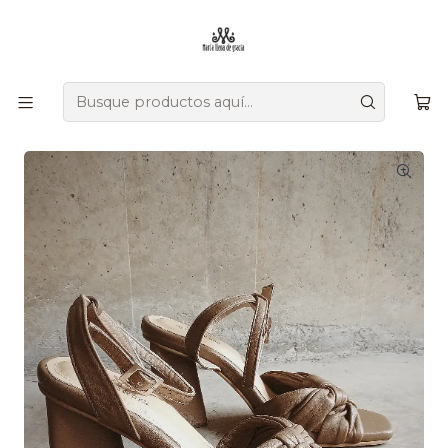
Ofrecemos zapatos únicos que combinan tradición, versatilidad,
diseño y comodidad, creados a mano por artesanos
colombianos que transmiten su herencia en cada detalle.
Inicio
Comprar por colección
Resort
Cleopatra Heels