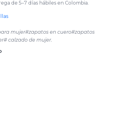
ega de 5–7 días hábiles en Colombia.
llas
ara mujer#zapatos en cuero#zapatos
r# calzado de mujer.
O