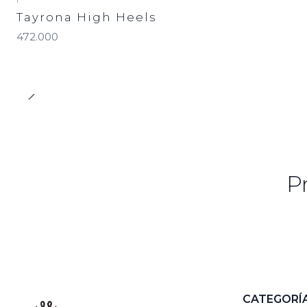
Tayrona High Heels
472.000
P
CATEGORÍ