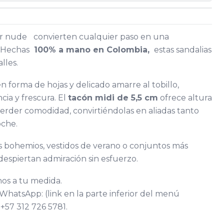
or nude
convierten cualquier paso en una
. Hechas
100% a mano en Colombia,
estas sandalias
lles.
en forma de hojas y delicado amarre al tobillo,
cia y frescura. El
tacón midi de 5,5 cm
ofrece altura
 perder comodidad, convirtiéndolas en aliadas tanto
oche.
ks bohemios, vestidos de verano o conjuntos más
 despiertan admiración sin esfuerzo.
os a tu medida.
WhatsApp: (link en la parte inferior del menú
 +57 312 726 5781.