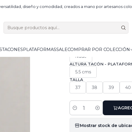
r por colección
Colombia Tierra Querida
Tayrona Midi - Entr
ersatilidad, diseño y comodidad, creados a mano por artesanos colo
|
Tayrona Midi
COLOR
S
TACONES
PLATAFORMAS
SALE
COMPRAR POR COLECCIÓN
Nude
ALTURA TACÓN - PLATAFO
5.5 cms
TALLA
37
38
39
40
AGREG
Cantidad
Mostrar stock de ubica