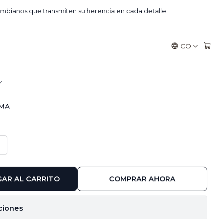
ega inmediata
mbianos que transmiten su herencia en cada detalle.
CO
 - Entrega inmediata
RMA
AR AL CARRITO
COMPRAR AHORA
ciones