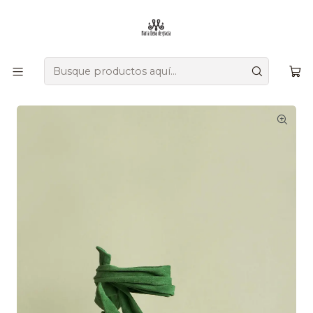
Ofrecemos zapatos únicos que combinan tradición, versatilidad,
diseño y comodidad, creados a mano por artesanos
colombianos que transmiten su herencia en cada detalle.
Inicio
Tacones
Mi Valle del Cauca Heels